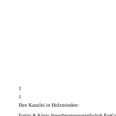
1
1
Ihre Kanzlei in Holzminden:
Fortini & König Steuerberatungsgesellschaft Part