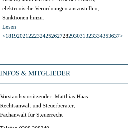
elektronische Verordnungen auszustellen,
Sanktionen hinzu.
Lesen
<
18
19
20
21
22
23
24
25
26
27
28
29
30
31
32
33
34
35
36
37
>
INFOS & MITGLIEDER
Vorstandsvorsitzender: Matthias Haas
Rechtsanwalt und Steuerberater,
Fachanwalt für Steuerrecht