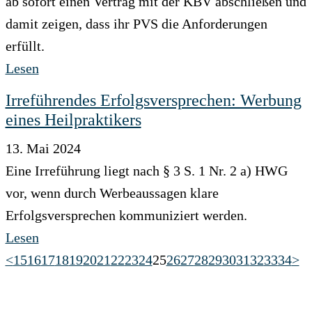
ab sofort einen Vertrag mit der KBV abschließen und
damit zeigen, dass ihr PVS die Anforderungen
erfüllt.
Lesen
Irreführendes Erfolgsversprechen: Werbung
eines Heilpraktikers
13. Mai 2024
Eine Irreführung liegt nach § 3 S. 1 Nr. 2 a) HWG
vor, wenn durch Werbeaussagen klare
Erfolgsversprechen kommuniziert werden.
Lesen
<
15
16
17
18
19
20
21
22
23
24
25
26
27
28
29
30
31
32
33
34
>