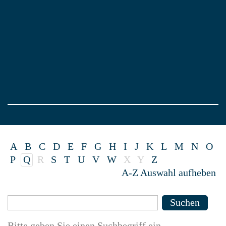
A
B
C
D
E
F
G
H
I
J
K
L
M
N
O
P
Q
R
S
T
U
V
W
X
Y
Z
A-Z Auswahl aufheben
Suche
Suchen
Bitte geben Sie einen Suchbegriff ein