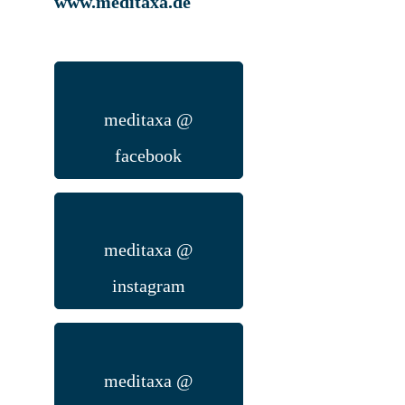
www.meditaxa.de
meditaxa @
facebook
meditaxa @
instagram
meditaxa @